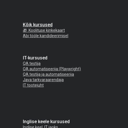
Kõik kursused
🎁 Koolituse kinkekaart
Abi tööle kandideerimisel
IT-kursused
QA testija
QA automatiseerija (Playwright)
QA testija ja automatiseerija
Java tarkvaraarendaja
IT tootejuht
Inglise keele kursused
Inglise keel IT jaoks