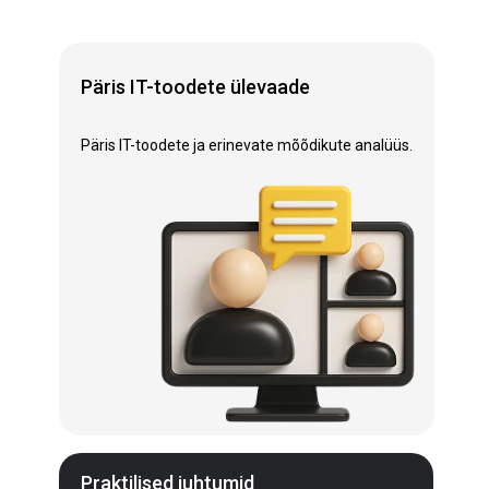
Päris IT-toodete ülevaade
Päris IT-toodete ja erinevate mõõdikute analüüs.
Praktilised juhtumid