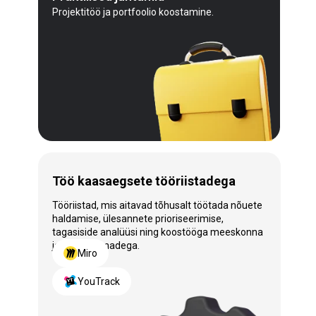
Projektitöö ja portfoolio koostamine.
Töö kaasaegsete tööriistadega
Tööriistad, mis aitavad tõhusalt töötada nõuete
haldamise, ülesannete prioriseerimise,
tagasiside analüüsi ning koostööga meeskonna
ja sidusrühmadega.
Miro
YouTrack