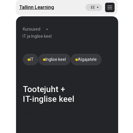
Tallinn Learning
EE
Kursused
IT ja Inglise keel
IT
Inglise keel
Algajatele
Tootejuht +
IT-inglise keel
Курсы с фокусом на практику и
работу в ИТ