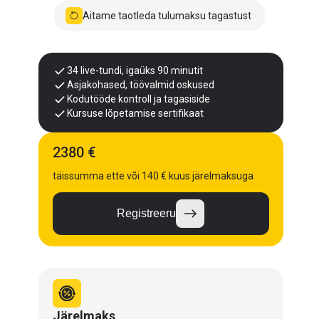
Aitame taotleda tulumaksu tagastust
34 live-tundi, igaüks 90 minutit
Asjakohased, töövalmid oskused
Kodutööde kontroll ja tagasiside
Kursuse lõpetamise sertifikaat
2380 €
täissumma ette või 140 € kuus järelmaksuga
Registreeru
Järelmaks