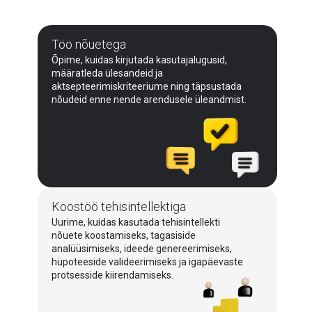
Töö nõuetega
Õpime, kuidas kirjutada kasutajalugusid,
määratleda ülesandeid ja
aktsepteerimiskriteeriume ning täpsustada
nõudeid enne nende arendusele üleandmist.
Koostöö tehisintellektiga
Uurime, kuidas kasutada tehisintellekti
nõuete koostamiseks, tagasiside
analüüsimiseks, ideede genereerimiseks,
hüpoteeside valideerimiseks ja igapäevaste
protsesside kiirendamiseks.