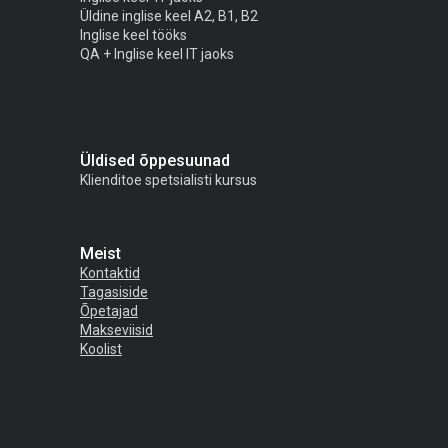
Üldine inglise keel A2, B1, B2
Inglise keel tööks
QA + Inglise keel IT jaoks
Üldised õppesuunad
Klienditoe spetsialisti kursus
Meist
Kontaktid
Tagasiside
Õpetajad
Makseviisid
Koolist