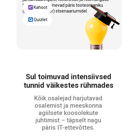
kaudu, mis põhinevad päris tooteomaniku
Kahoot
(Product Owner) stsenaariumidel.
Quizlet
Sul toimuvad intensiivsed
tunnid väikestes rühmades
Kõik osalejad harjutavad
osalemist ja meeskonna
agiilsete koosolekute
juhtimist – täpselt nagu
päris IT-ettevõttes.